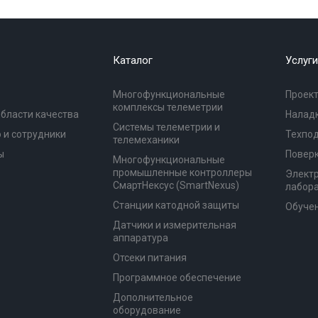
Каталог
Услуги
Многофункциональные
Проек
комплексы телеметрии
области качества
Налад
Системы телеметрии и
 и сотрудники
Техпо
телемеханики
ы
Повер
Многофункциональные
промышленные контроллеры
Элект
СмартНексус (SmartNexus)
лабор
Станции катодной защиты
Обуче
Датчики и измерительная
аппаратура
Отсеки питания
Программное обеспечение
Дополнительное
оборудование