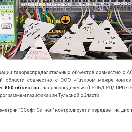
зации газораспределительных объектов совместно с А
ой области совместно с ООО «Газпром межрегионгаз
ее
850 объектов
газораспределения (ГРПБ/ГРП/ШРП/ГР
рограммам газификации Тульской области.
метрии "ССофт:Сигнал" контролирует и передает на дис