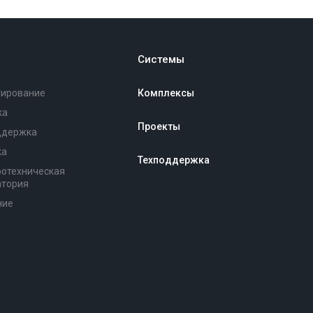
Системы
тирование
Комплексы
ка
Проекты
ддержка
ка
Техподдержка
ротехническая
атория
ние