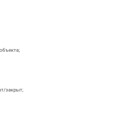
объекта;
ыт/закрыт;