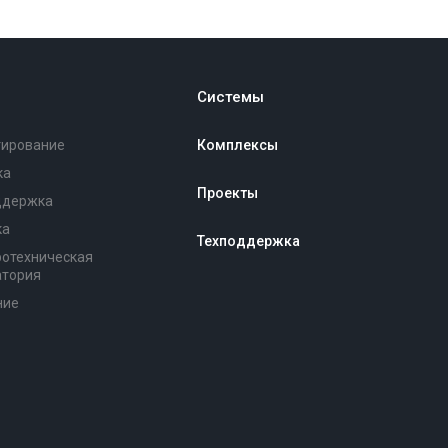
Системы
тирование
Комплексы
ка
Проекты
ддержка
ка
Техподдержка
ротехническая
атория
ние