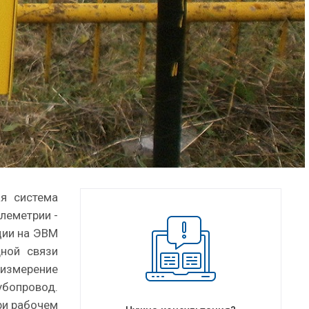
ая система
леметрии -
ции на ЭВМ
ной связи
 измерение
убопровод.
ри рабочем